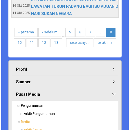
16 Okt 2025
LAWATAN TURUN PADANG BAGI ISU ADUAN DAN P
14 Okt 2025
HARI SUKAN NEGARA
« pertama
‹ sebelum
5
6
7
8
9
…
10
11
12
13
seterusnya ›
terakhir »
…
Profil
Sumber
Pusat Media
Pengumuman
Arkib Pengumuman
Berita