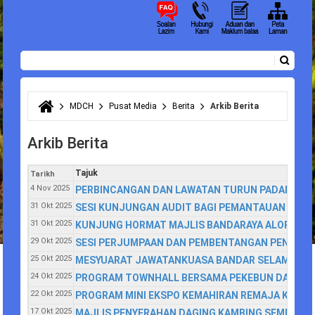
Carian
Borang carian
MDCH
Pusat Media
Berita
Arkib Berita
Anda di sini
Arkib Berita
Tajuk
Tarikh
4 Nov 2025
PERBINCANGAN DAN LAWATAN TURUN PADANG KE
31 Okt 2025
SESI KUNJUNGAN AUDIT BAGI PEMANTAUAN ISO 900
31 Okt 2025
KUNJUNG HORMAT MAJLIS BANDARAYA ALOR SETA
29 Okt 2025
SESI PERJUMPAAN DAN PEMBENTANGAN PENAMBA
25 Okt 2025
MESYUARAT JAWATANKUASA BANDAR SELAMAT DAN
24 Okt 2025
PROGRAM TOWNHALL BERSAMA PEKEBUN DAN PEM
22 Okt 2025
PROGRAM MINI EKSPO KEMAHIRAN REMAJA KEMAS
17 Okt 2025
MAJLIS PENYERAHAN DAGING KAMBING SEMPENA P