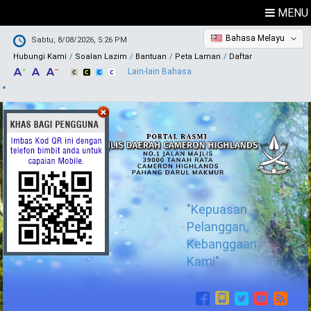
MENU
Bahasa Melayu
Sabtu, 8/08/2026, 5:26 PM
Hubungi Kami
Soalan Lazim
Bantuan
Peta Laman
Daftar
Lain-lain Bahasa
"Kepuasan
Pelanggan,
Kebanggaan
Kami"