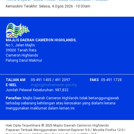
Kemaskini Terakhir:
Selasa, 4 Ogos 2026 - 10:03am
MAJLIS DAERAH CAMERON HIGHLANDS
,
No.1, Jalan Majlis
39000 Tanah Rata
Cameron Highlands
Pahang Darul Makmur
TALIAN AM
05-491 1455 / 491 2097
FAKS
05-491 1728
E-MEL
majlis@mdcameron.gov.my
Jumlah Pelawat Keseluruhan:
987,832
Penafian:
Majlis Daerah Cameron Highlands tidak bertanggungjawab
terhadap sebarang kehilangan atau kerosakan yang dialami kerana
menggunakan maklumat dalam laman ini.
Hak Cipta Terpelihara © 2025 Majlis Daerah Cameron Highlands
Paparan Terbaik Menggunakan Internet Explorer 9.0 / Mozilla Firefox 12.0 /