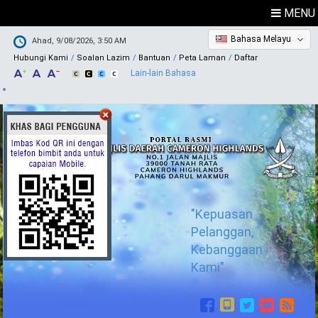
MENU
Bahasa Melayu
Ahad, 9/08/2026, 3:50 AM
Hubungi Kami
Soalan Lazim
Bantuan
Peta Laman
Daftar
Lain-lain Bahasa
"Kepuasan
Pelanggan,
Kebanggaan
Kami"