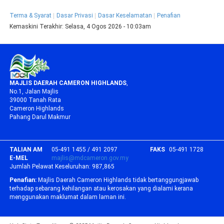
Terma & Syarat
Dasar Privasi
Dasar Keselamatan
Penafian
Kemaskini Terakhir:
Selasa, 4 Ogos 2026 - 10:03am
MAJLIS DAERAH CAMERON HIGHLANDS
,
No.1, Jalan Majlis
39000 Tanah Rata
Cameron Highlands
Pahang Darul Makmur
TALIAN AM
05-491 1455 / 491 2097
FAKS
05-491 1728
E-MEL
majlis@mdcameron.gov.my
Jumlah Pelawat Keseluruhan:
987,865
Penafian:
Majlis Daerah Cameron Highlands tidak bertanggungjawab
terhadap sebarang kehilangan atau kerosakan yang dialami kerana
menggunakan maklumat dalam laman ini.