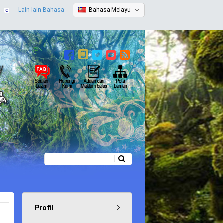
Lain-lain Bahasa
Bahasa Melayu
Carian
Borang carian
Profil