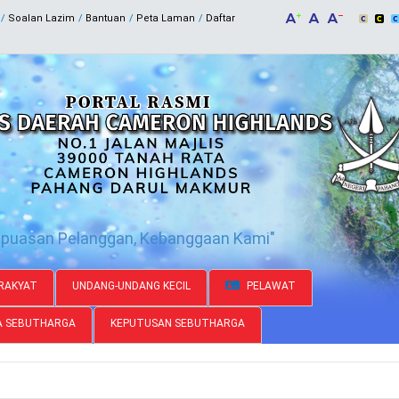
Soalan Lazim
Bantuan
Peta Laman
Daftar
epuasan Pelanggan, Kebanggaan Kami"
RAKYAT
UNDANG-UNDANG KECIL
PELAWAT
A SEBUTHARGA
KEPUTUSAN SEBUTHARGA