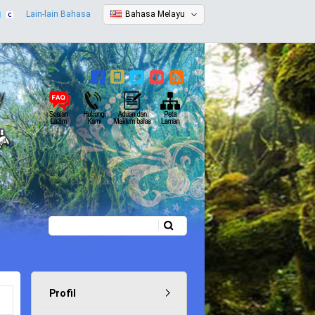
Lain-lain Bahasa
Bahasa Melayu
Carian
Borang carian
Profil