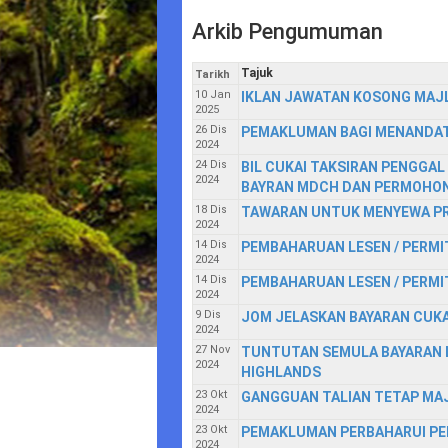
Arkib Pengumuman
Tajuk
Tarikh
10 Jan
IKLAN JAWATAN KOSONG MAJ
2025
26 Dis
PEMAKLUMAN BAGI MENANDAT
2024
24 Dis
BIL CUKAI TAKSIRAN PENGGAL
2024
BAYRAN MDCH DAN PERMOHON
18 Dis
TAWARAN UNTUK MENYEWA PR
2024
14 Dis
PEMBAHARUAN LESEN / PERMI
2024
14 Dis
PEMBAHARUAN LESEN / PERMI
2024
9 Dis
JOM JELASKAN BAYARAN CUKA
2024
27 Nov
TUNTUTAN SEMULA BAYARAN L
2024
HIGHLANDS
23 Okt
GANGGUAN TALIAN TETAP MA
2024
23 Okt
PEMAKLUMAN PERBAHARUI PE
2024