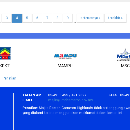
3
4
5
6
7
8
9
seterusnya ›
terakhir »
…
KPKT
MAMPU
MSC
Penafian
TALIAN AM
05-491 1455 / 491 2097
FAKS
05-49
E-MEL
majlis@mdcameron.gov.my
Penafian:
Majlis Daerah Cameron Highlands tidak bertanggungjawa
yang dialami kerana menggunakan maklumat dalam laman ini.