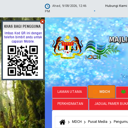
Ahad, 9/08/2026, 12:46
Hubungi Kami
PM
"K
LAMAN UTAMA
MDCH
PERKHIDMATAN
JADUAL PAMER BUK
MDCH
Pusat Media
Pengum
Anda di sini