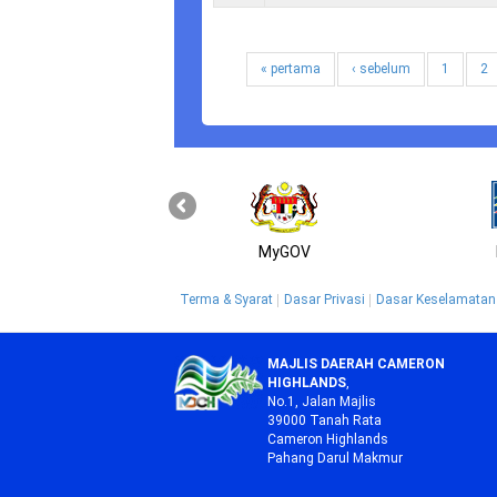
« pertama
‹ sebelum
1
2
MyGOV
Terma & Syarat
Dasar Privasi
Dasar Keselamatan
MAJLIS DAERAH CAMERON
HIGHLANDS
,
No.1, Jalan Majlis
39000 Tanah Rata
Cameron Highlands
Pahang Darul Makmur