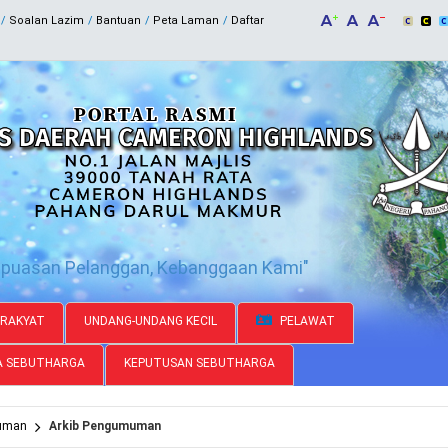
Soalan Lazim
Bantuan
Peta Laman
Daftar
epuasan Pelanggan, Kebanggaan Kami"
RAKYAT
UNDANG-UNDANG KECIL
PELAWAT
A SEBUTHARGA
KEPUTUSAN SEBUTHARGA
uman
Arkib Pengumuman