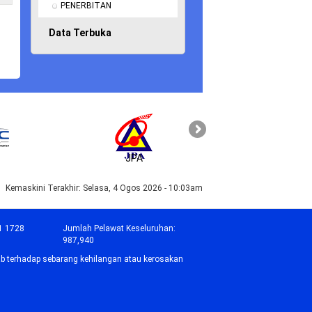
PENERBITAN
Data Terbuka
JPA
PAHANG
Kemaskini Terakhir:
Selasa, 4 Ogos 2026 - 10:03am
1 1728
Jumlah Pelawat Keseluruhan:
987,940
b terhadap sebarang kehilangan atau kerosakan