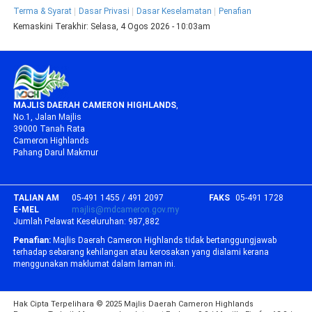
Terma & Syarat
Dasar Privasi
Dasar Keselamatan
Penafian
Kemaskini Terakhir:
Selasa, 4 Ogos 2026 - 10:03am
MAJLIS DAERAH CAMERON HIGHLANDS
,
No.1, Jalan Majlis
39000 Tanah Rata
Cameron Highlands
Pahang Darul Makmur
TALIAN AM
05-491 1455 / 491 2097
FAKS
05-491 1728
E-MEL
majlis@mdcameron.gov.my
Jumlah Pelawat Keseluruhan:
987,882
Penafian:
Majlis Daerah Cameron Highlands tidak bertanggungjawab
terhadap sebarang kehilangan atau kerosakan yang dialami kerana
menggunakan maklumat dalam laman ini.
Hak Cipta Terpelihara © 2025 Majlis Daerah Cameron Highlands