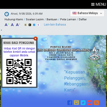
MENU
Bahasa Melayu
Ahad, 9/08/2026, 6:09 AM
Hubungi Kami
Soalan Lazim
Bantuan
Peta Laman
Daftar
Lain-lain Bahasa
"Kepuasan
Pelanggan,
Kebanggaan
Kami"