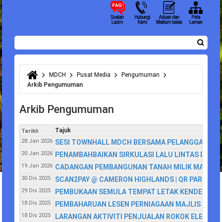
Carian
Borang carian
MDCH
Pusat Media
Pengumuman
Anda di sini
Arkib Pengumuman
Arkib Pengumuman
Tajuk
Tarikh
28 Jan 2026
SESI TOWNHALL MDCH BERSAMA PELANGGAN
20 Jan 2026
PENAMBAHBAIKAN SIRKULASI LALU LINTAS DI PE
19 Jan 2026
CADANGAN PEMBANGUNAN TANAH MILIK MAJLIS
30 Dis 2025
SCAN2PAY @ CAMERON HIGHLANDS | QR PARKIR M
29 Dis 2025
PEMBUKAAN SEMULA TEMPAT LETAK KENDERAAN B
18 Dis 2025
PEMBAHARUAN LESEN PERNIAGAAN MAJLIS DAER
18 Dis 2025
LARANGAN AKTIVITI PENJUALAN ROKOK ELEKTRON