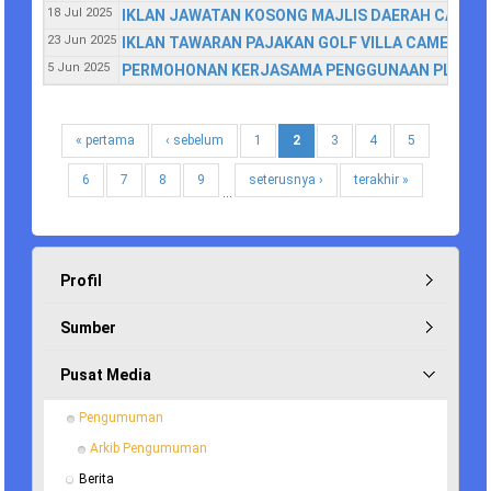
18 Jul 2025
IKLAN JAWATAN KOSONG MAJLIS DAERAH CAMER
23 Jun 2025
IKLAN TAWARAN PAJAKAN GOLF VILLA CAMERON 
5 Jun 2025
PERMOHONAN KERJASAMA PENGGUNAAN PLATFORM 
« pertama
‹ sebelum
1
2
3
4
5
6
7
8
9
seterusnya ›
terakhir »
…
Profil
Sumber
Pusat Media
Pengumuman
Arkib Pengumuman
Berita