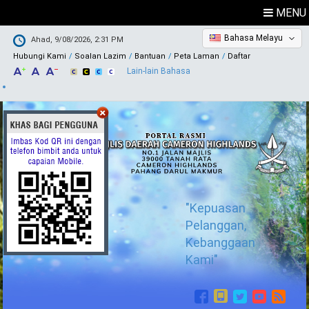
MENU
Bahasa Melayu
Ahad, 9/08/2026, 2:31 PM
Hubungi Kami
Soalan Lazim
Bantuan
Peta Laman
Daftar
Lain-lain Bahasa
"Kepuasan
Pelanggan,
Kebanggaan
Kami"