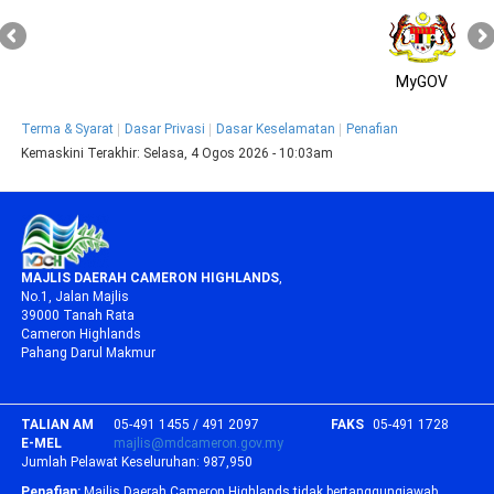
MyGOV
Terma & Syarat
Dasar Privasi
Dasar Keselamatan
Penafian
Kemaskini Terakhir:
Selasa, 4 Ogos 2026 - 10:03am
MAJLIS DAERAH CAMERON HIGHLANDS
,
No.1, Jalan Majlis
39000 Tanah Rata
Cameron Highlands
Pahang Darul Makmur
TALIAN AM
05-491 1455 / 491 2097
FAKS
05-491 1728
E-MEL
majlis@mdcameron.gov.my
Jumlah Pelawat Keseluruhan:
987,950
Penafian:
Majlis Daerah Cameron Highlands tidak bertanggungjawab