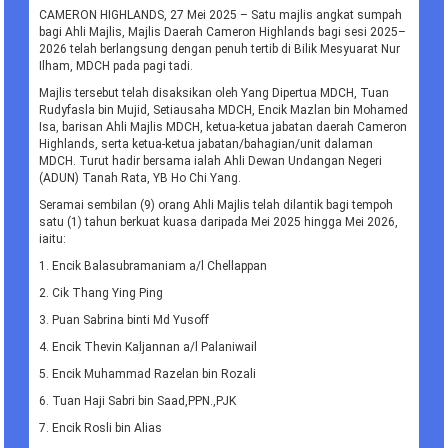
CAMERON HIGHLANDS, 27 Mei 2025 – Satu majlis angkat sumpah
bagi Ahli Majlis, Majlis Daerah Cameron Highlands bagi sesi 2025–
2026 telah berlangsung dengan penuh tertib di Bilik Mesyuarat Nur
Ilham, MDCH pada pagi tadi.
Majlis tersebut telah disaksikan oleh Yang Dipertua MDCH, Tuan
Rudyfasla bin Mujid, Setiausaha MDCH, Encik Mazlan bin Mohamed
Isa, barisan Ahli Majlis MDCH, ketua-ketua jabatan daerah Cameron
Highlands, serta ketua-ketua jabatan/bahagian/unit dalaman
MDCH. Turut hadir bersama ialah Ahli Dewan Undangan Negeri
(ADUN) Tanah Rata, YB Ho Chi Yang.
Seramai sembilan (9) orang Ahli Majlis telah dilantik bagi tempoh
satu (1) tahun berkuat kuasa daripada Mei 2025 hingga Mei 2026,
iaitu:
1. Encik Balasubramaniam a/l Chellappan
2. Cik Thang Ying Ping
3. Puan Sabrina binti Md Yusoff
4. Encik Thevin Kaljannan a/l Palaniwail
5. Encik Muhammad Razelan bin Rozali
6. Tuan Haji Sabri bin Saad,PPN.,PJK
7. Encik Rosli bin Alias