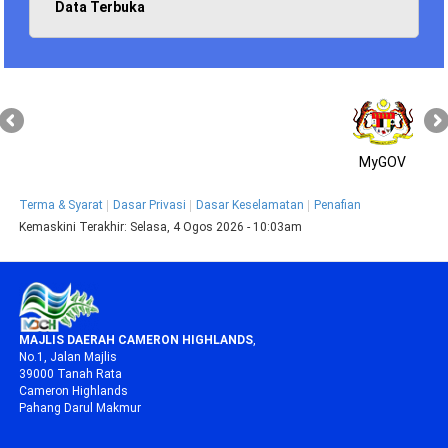
Data Terbuka
MyGOV
Terma & Syarat
Dasar Privasi
Dasar Keselamatan
Penafian
Kemaskini Terakhir:
Selasa, 4 Ogos 2026 - 10:03am
MAJLIS DAERAH CAMERON HIGHLANDS
,
No.1, Jalan Majlis
39000 Tanah Rata
Cameron Highlands
Pahang Darul Makmur