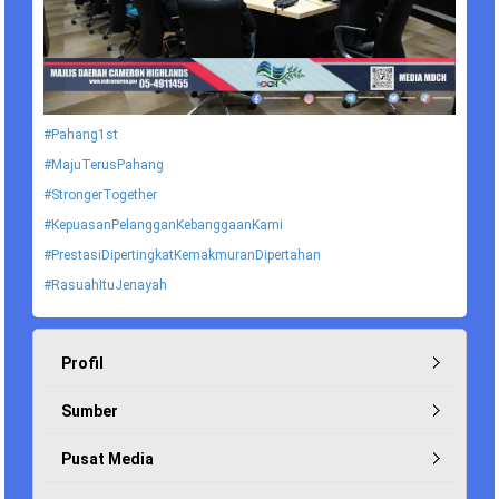
#Pahang1st
#MajuTerusPahang
#StrongerTogether
#KepuasanPelangganKebanggaanKami
#PrestasiDipertingkatKemakmuranDipertahan
#RasuahItuJenayah
Profil
Sumber
Pusat Media