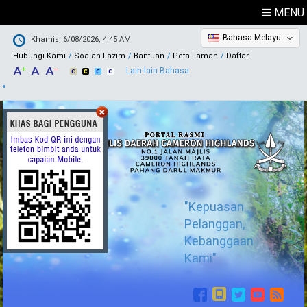
MENU
Bahasa Melayu
Khamis, 6/08/2026, 4:45 AM
Hubungi Kami
Soalan Lazim
Bantuan
Peta Laman
Daftar
Lain-lain Bahasa
"Kepuasan
Pelanggan,
Kebanggaan
Kami"