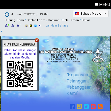
MENU
Bahasa Melayu
Jumaat, 7/08/2026, 5:49 AM
Hubungi Kami
Soalan Lazim
Bantuan
Peta Laman
Daftar
Lain-lain Bahasa
"Kepuasan
Pelanggan,
Kebanggaan
Kami"