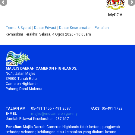
MyGOV
Terma & Syarat
Dasar Privasi
Dasar Keselamatan
Penafian
Kemaskini Terakhir:
Selasa, 4 Ogos 2026 - 10:03am
MAJLIS DAERAH CAMERON HIGHLANDS
,
No.1, Jalan Majlis
39000 Tanah Rata
Cameron Highlands
Pahang Darul Makmur
TALIAN AM
05-491 1455 / 491 2097
FAKS
05-491 1728
E-MEL
majlis@mdcameron.gov.my
Jumlah Pelawat Keseluruhan:
987,617
Penafian:
Majlis Daerah Cameron Highlands tidak bertanggungjawab
terhadap sebarang kehilangan atau kerosakan yang dialami kerana