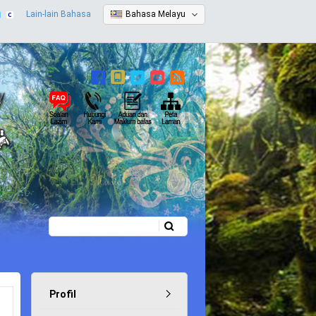
Lain-lain Bahasa
Bahasa Melayu
Carian
Borang carian
Profil