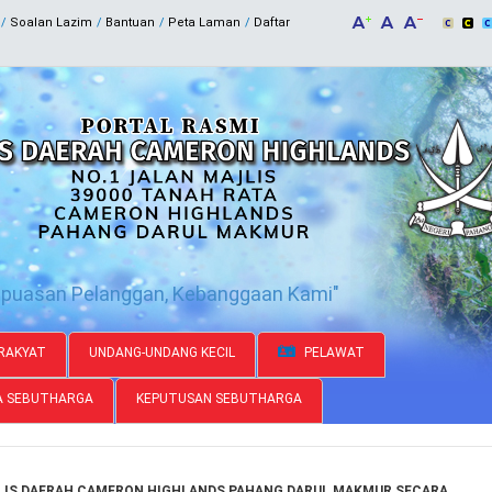
Soalan Lazim
Bantuan
Peta Laman
Daftar
epuasan Pelanggan, Kebanggaan Kami"
RAKYAT
UNDANG-UNDANG KECIL
PELAWAT
A SEBUTHARGA
KEPUTUSAN SEBUTHARGA
LIS DAERAH CAMERON HIGHLANDS PAHANG DARUL MAKMUR SECARA