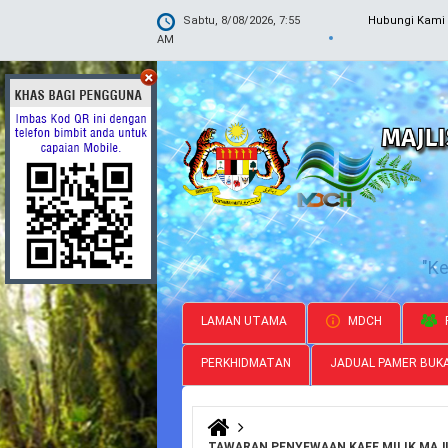
Sabtu, 8/08/2026, 7:55
Hubungi Kami
AM
"K
LAMAN UTAMA
MDCH
PERKHIDMATAN
JADUAL PAMER BUK
Anda di sini
TAWARAN PENYEWAAN KAFE MILIK MAJ