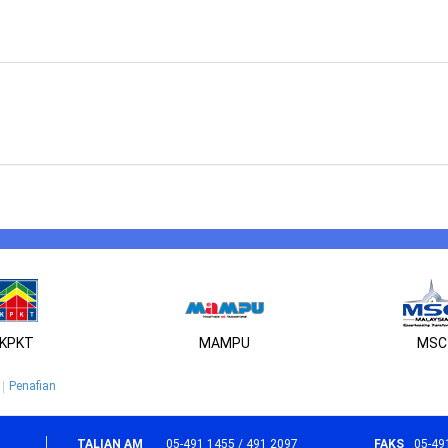
KPKT
MAMPU
MSC
Penafian
TALIAN AM
05-491 1455 / 491 2097
FAKS
05-49