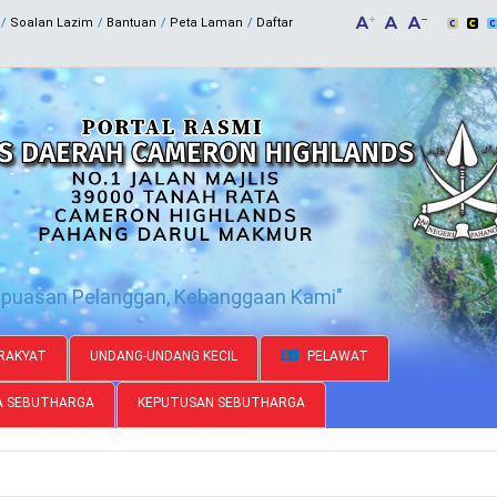
Soalan Lazim
Bantuan
Peta Laman
Daftar
epuasan Pelanggan, Kebanggaan Kami"
RAKYAT
UNDANG-UNDANG KECIL
PELAWAT
A SEBUTHARGA
KEPUTUSAN SEBUTHARGA