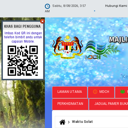
Sabtu, 8/08/2026, 3:57
Hubungi Kami
AM
"K
LAMAN UTAMA
MDCH
PERKHIDMATAN
JADUAL PAMER BUK
Waktu Solat
Anda di sini