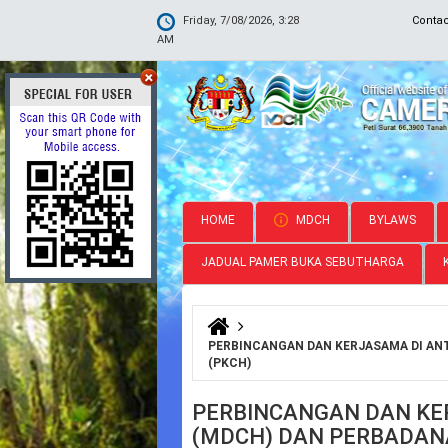
Friday, 7/08/2026, 3:28
Conta
AM
HOME
MDCH
BYLAWS
JADUAL PAMER BUKA SEBUTHARGA
You are here
PERBINCANGAN DAN KERJASAMA DI AN
(PKCH)
PERBINCANGAN DAN KE
(MDCH) DAN PERBADAN