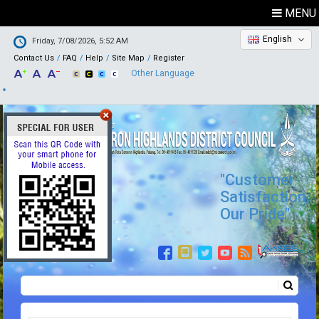
MENU
English
Friday, 7/08/2026, 5:52 AM
Contact Us
FAQ
Help
Site Map
Register
Other Language
"Customer
Satisfaction,
Our Pride"
Search
Search form