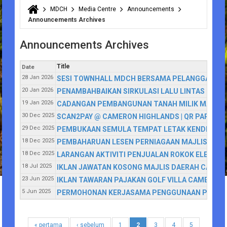
MDCH
Media Centre
Announcements
You are here
Announcements Archives
Announcements Archives
Title
Date
28 Jan 2026
SESI TOWNHALL MDCH BERSAMA PELANGGAN
20 Jan 2026
PENAMBAHBAIKAN SIRKULASI LALU LINTAS DI P
19 Jan 2026
CADANGAN PEMBANGUNAN TANAH MILIK MAJLIS
30 Dec 2025
SCAN2PAY @ CAMERON HIGHLANDS | QR PARKIR 
29 Dec 2025
PEMBUKAAN SEMULA TEMPAT LETAK KENDERAAN B
18 Dec 2025
PEMBAHARUAN LESEN PERNIAGAAN MAJLIS DAE
18 Dec 2025
LARANGAN AKTIVITI PENJUALAN ROKOK ELEKTRO
18 Jul 2025
IKLAN JAWATAN KOSONG MAJLIS DAERAH CAMER
23 Jun 2025
IKLAN TAWARAN PAJAKAN GOLF VILLA CAMERON
5 Jun 2025
PERMOHONAN KERJASAMA PENGGUNAAN PLATFORM
« pertama
‹ sebelum
1
2
3
4
5