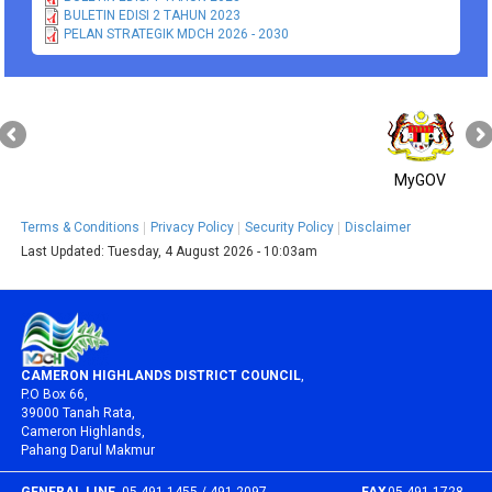
BULETIN EDISI 2 TAHUN 2023
PELAN STRATEGIK MDCH 2026 - 2030
MyGOV
Terms & Conditions
Privacy Policy
Security Policy
Disclaimer
Last Updated:
Tuesday, 4 August 2026 - 10:03am
CAMERON HIGHLANDS DISTRICT COUNCIL
,
P.O Box 66,
39000 Tanah Rata,
Cameron Highlands,
Pahang Darul Makmur