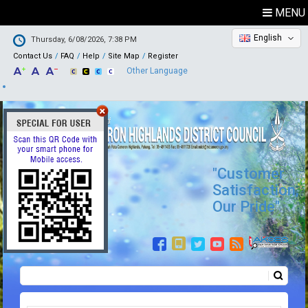
MENU
English
Thursday, 6/08/2026, 7:38 PM
Contact Us
FAQ
Help
Site Map
Register
Other Language
"Customer
Satisfaction,
Our Pride"
Search
Search form