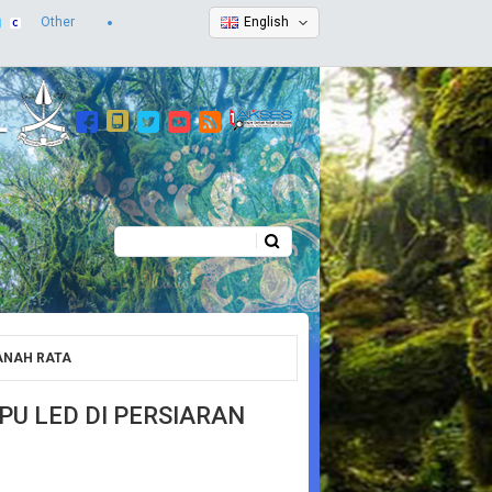
Other
English
Search
Search form
ANAH RATA
U LED DI PERSIARAN