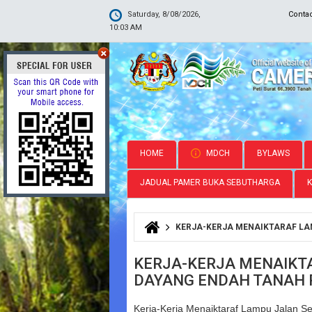
Saturday, 8/08/2026,
Conta
10:03 AM
HOME
MDCH
BYLAWS
JADUAL PAMER BUKA SEBUTHARGA
KERJA-KERJA MENAIKTARAF LA
You are here
KERJA-KERJA MENAIKTA
DAYANG ENDAH TANAH 
Kerja-Kerja Menaiktaraf Lampu Jalan 