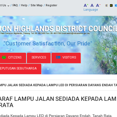
ct Us
FAQ
Help
Site Map
Register
Language
"Customer Satisfaction, Our Pride"
CITIZENS
SERVICES
VISITORS
KEPUTUSAN SEBUTHARGA
MPU JALAN SEDIADA KEPADA LAMPU LED DI PERSIARAN DAYANG ENDAH T
RAF LAMPU JALAN SEDIADA KEPADA LAMP
RATA
Sediada Kepada Lampu LED di Persiaran Dayang Endah, Tanah Rata.