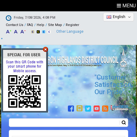
MENU
English
Friday, 7/08/2026, 4:08 PM
Contact Us
FAQ
Help
Site Map
Register
Other Language
"Customer
Satisfaction,
Our Pride"
Search
Search form