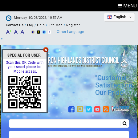
MENU
English
Monday, 10/08/2026, 10:57 AM
Contact Us
FAQ
Help
Site Map
Register
Other Language
"Customer
Satisfaction,
Our Pride"
Search
Search form