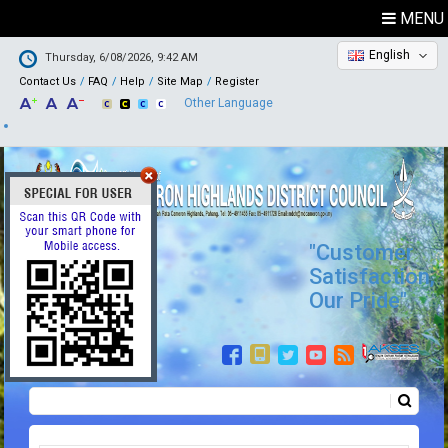
MENU
English
Thursday, 6/08/2026, 9:42 AM
Contact Us
FAQ
Help
Site Map
Register
Other Language
"Customer
Satisfaction,
Our Pride"
Search
Search form