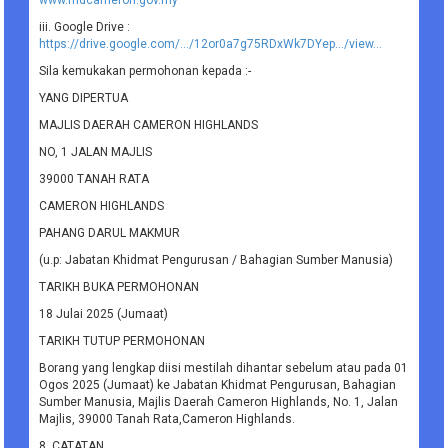
www.mdcameron.gov.my
iii. Google Drive :
https://drive.google.com/.../12or0a7g75RDxWk7DYep.../view...
Sila kemukakan permohonan kepada :-
YANG DIPERTUA
MAJLIS DAERAH CAMERON HIGHLANDS
NO, 1 JALAN MAJLIS
39000 TANAH RATA
CAMERON HIGHLANDS
PAHANG DARUL MAKMUR
(u.p: Jabatan Khidmat Pengurusan / Bahagian Sumber Manusia)
TARIKH BUKA PERMOHONAN
18 Julai 2025 (Jumaat)
TARIKH TUTUP PERMOHONAN
Borang yang lengkap diisi mestilah dihantar sebelum atau pada 01
Ogos 2025 (Jumaat) ke Jabatan Khidmat Pengurusan, Bahagian
Sumber Manusia, Majlis Daerah Cameron Highlands, No. 1, Jalan
Majlis, 39000 Tanah Rata,Cameron Highlands.
8. CATATAN