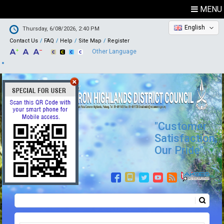
MENU
English
Thursday, 6/08/2026, 2:40 PM
Contact Us
FAQ
Help
Site Map
Register
Other Language
"Customer
Satisfaction,
Our Pride"
Search
Search form