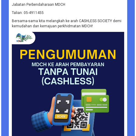
Jabatan Perbendaharaan MDCH
Talian: 05-4911455
Bersama-sama kita melangkah ke arah CASHLESS SOCIETY demi
kemudahan dan kemajuan perkhidmatan MDCH!