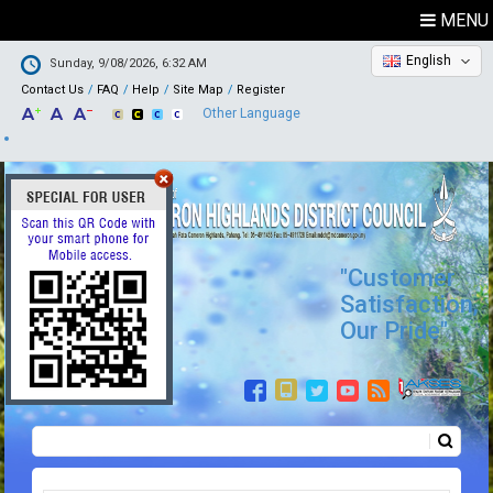
MENU
English
Sunday, 9/08/2026, 6:32 AM
Contact Us
FAQ
Help
Site Map
Register
Other Language
"Customer
Satisfaction,
Our Pride"
Search
Search form