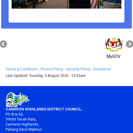
MyGOV
Terms & Conditions
Privacy Policy
Security Policy
Disclaimer
Last Updated:
Tuesday, 4 August 2026 - 10:03am
CAMERON HIGHLANDS DISTRICT COUNCIL
,
P.O Box 66,
39000 Tanah Rata,
Cameron Highlands,
Pahang Darul Makmur