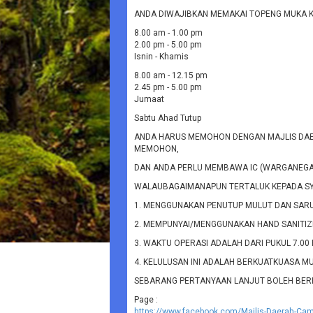
ANDA DIWAJIBKAN MEMAKAI TOPENG MUKA K
8.00 am - 1.00 pm
2.00 pm - 5.00 pm
Isnin - Khamis
8.00 am - 12.15 pm
2.45 pm - 5.00 pm
Jumaat
Sabtu Ahad Tutup
ANDA HARUS MEMOHON DENGAN MAJLIS DAE
MEMOHON,
DAN ANDA PERLU MEMBAWA IC (WARGANEGAR
WALAUBAGAIMANAPUN TERTALUK KEPADA SY
1. MENGGUNAKAN PENUTUP MULUT DAN SAR
2. MEMPUNYAI/MENGGUNAKAN HAND SANITIZ
3. WAKTU OPERASI ADALAH DARI PUKUL 7.00
4. KELULUSAN INI ADALAH BERKUATKUASA M
SEBARANG PERTANYAAN LANJUT BOLEH BERH
Page :
https://www.facebook.com/Majlis-Daerah-C