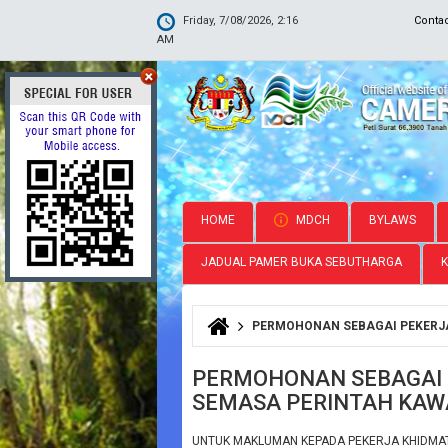
Friday, 7/08/2026, 2:16
Conta
AM
HOME
MDCH
BYLAWS
JADUAL PAMER BUKA SEBUTHARGA
PERMOHONAN SEBAGAI PEKERJA
You are here
PERMOHONAN SEBAGAI 
SEMASA PERINTAH KA
UNTUK MAKLUMAN KEPADA PEKERJA KHIDMAT