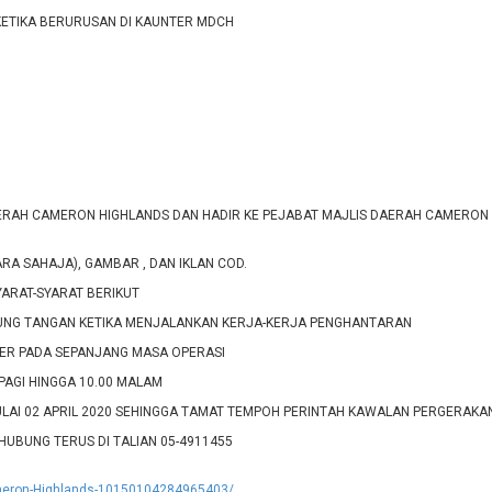
ETIKA BERURUSAN DI KAUNTER MDCH
RAH CAMERON HIGHLANDS DAN HADIR KE PEJABAT MAJLIS DAERAH CAMERON 
A SAHAJA), GAMBAR , DAN IKLAN COD.
ARAT-SYARAT BERIKUT
UNG TANGAN KETIKA MENJALANKAN KERJA-KERJA PENGHANTARAN
ER PADA SEPANJANG MASA OPERASI
 PAGI HINGGA 10.00 MALAM
ULAI 02 APRIL 2020 SEHINGGA TAMAT TEMPOH PERINTAH KAWALAN PERGERAKA
UBUNG TERUS DI TALIAN 05-4911455
ameron-Highlands-10150104284965403/