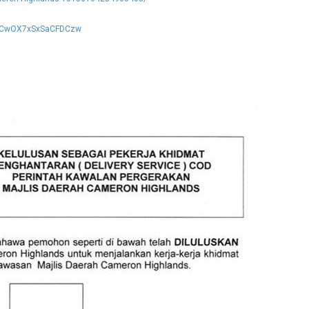
oaCwOX7xSxSaCFDCzw