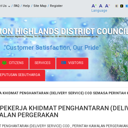
ct Us
FAQ
Help
Site Map
Register
Language
"Customer Satisfaction, Our Pride"
CITIZENS
SERVICES
VISITORS
KEPUTUSAN SEBUTHARGA
 KHIDMAT PENGHANTARAN (DELIVERY SERVICE) COD SEMASA PERINTA
PEKERJA KHIDMAT PENGHANTARAN (DELIV
WALAN PERGERAKAN
 PENGHANTARAN (DELIVERY SERVICE) COD , PERINTAH KAWALAN PERGERAKA