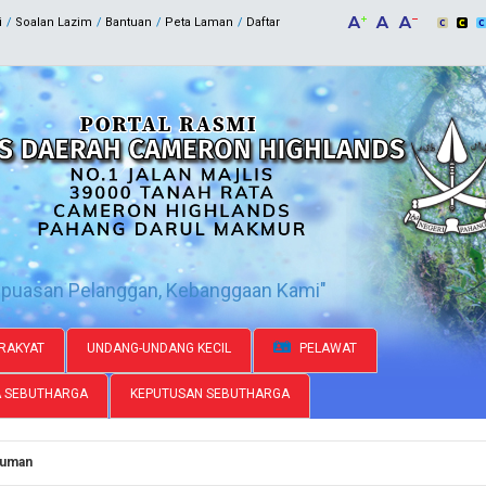
i
Soalan Lazim
Bantuan
Peta Laman
Daftar
epuasan Pelanggan, Kebanggaan Kami"
RAKYAT
UNDANG-UNDANG KECIL
PELAWAT
A SEBUTHARGA
KEPUTUSAN SEBUTHARGA
uman