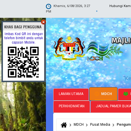
Khamis, 6/08/2026, 3:27
Hubungi Kam
PM
"K
LAMAN UTAMA
MDCH
PERKHIDMATAN
JADUAL PAMER BUK
MDCH
Pusat Media
Pengum
Anda di sini