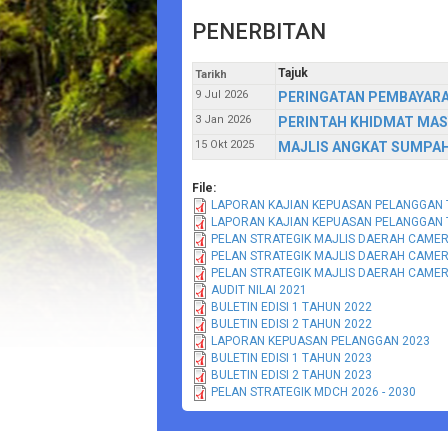
PENERBITAN
Tajuk
Tarikh
9 Jul 2026
PERINGATAN PEMBAYARA
3 Jan 2026
PERINTAH KHIDMAT MAS
15 Okt 2025
MAJLIS ANGKAT SUMPAH 
File:
LAPORAN KAJIAN KEPUASAN PELANGGAN 
LAPORAN KAJIAN KEPUASAN PELANGGAN 
PELAN STRATEGIK MAJLIS DAERAH CAMER
PELAN STRATEGIK MAJLIS DAERAH CAMER
PELAN STRATEGIK MAJLIS DAERAH CAMER
AUDIT NILAI 2021
BULETIN EDISI 1 TAHUN 2022
BULETIN EDISI 2 TAHUN 2022
LAPORAN KEPUASAN PELANGGAN 2023
BULETIN EDISI 1 TAHUN 2023
BULETIN EDISI 2 TAHUN 2023
PELAN STRATEGIK MDCH 2026 - 2030