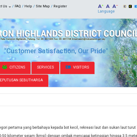
ct Us
FAQ
Help
Site Map
Register
Language
"Customer Satisfaction, Our Pride"
CITIZENS
SERVICES
VISITORS
KEPUTUSAN SEBUTHARGA
gori pertama yang berbahaya kepada bot kecil, rekreasi laut dan sukan laut turu
0-50 kilometer sejam (kmsj) dengan ombak mencapai ketinggian hingga 3.5 meter