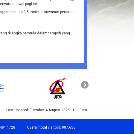
enyataan awal pagi ini.
ggian hingga 3.5 meter di kawasan perairan
t yang dijangka bermula dalam tempoh yang
JPA
PAHANG
Last Updated:
Tuesday, 4 August 2026 - 10:03am
-491 1728
Overall total visitors:
987,655