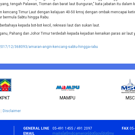
ang, tengah Palawan, Tioman dan barat laut Bunguran," kata jabatan itu dalam k
n kencang Timur Laut dengan kelajuan 40-50 kmsj dengan ombak mencapai ketin
r bermula Sabtu hingga Rabu.
erbahaya kepada bot-bot kecil, rekreasi laut dan sukan laut.
ngganu, Pahang dan Johor Timur terdedah kepada kejadian kenaikan paras air lau
/2017/12/368093/amaran-angin-kencang-sabtu-hingga-rabu
KPKT
MAMPU
MSC
Disclaimer
GENERAL LINE
05-491 1455 / 491 2097
FAX
05
EMAIL
majlis[at]mdcameron[dot]gov[dot]my