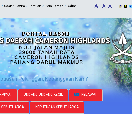
i
Soalan Lazim
Bantuan
Peta Laman
Daftar
epuasan Pelanggan, Kebanggaan Kami"
RAKYAT
UNDANG-UNDANG KECIL
PELAWAT
A SEBUTHARGA
KEPUTUSAN SEBUTHARGA
i