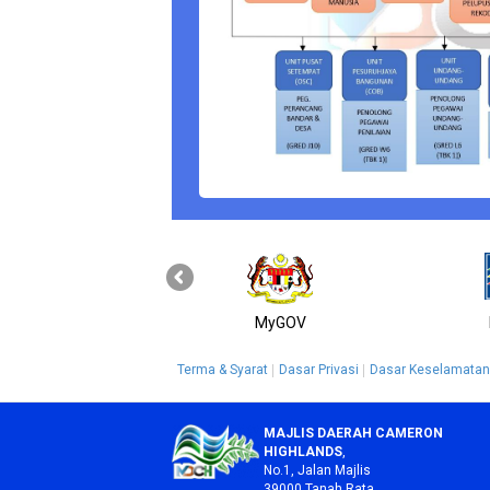
MyGOV
Terma & Syarat
Dasar Privasi
Dasar Keselamatan
MAJLIS DAERAH CAMERON
HIGHLANDS
,
No.1, Jalan Majlis
39000 Tanah Rata