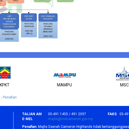
KPKT
MAMPU
MSC
Penafian
TALIAN AM
05-491 1455 / 491 2097
FAKS
05-49
E-MEL
majlis@mdcameron.gov.my
Penafian:
Majlis Daerah Cameron Highlands tidak bertanggungjawa