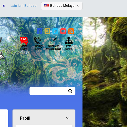
Lain-lain Bahasa
Bahasa Melayu
Carian
Borang carian
Profil