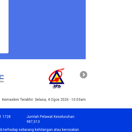
JPA
PAHANG
Kemaskini Terakhir:
Selasa, 4 Ogos 2026 - 10:03am
1 1728
Jumlah Pelawat Keseluruhan:
987,513
b terhadap sebarang kehilangan atau kerosakan