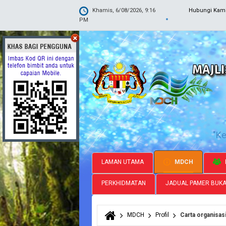
Khamis, 6/08/2026, 9:16
Hubungi Kam
PM
"K
LAMAN UTAMA
MDCH
PERKHIDMATAN
JADUAL PAMER BUK
MDCH
Profil
Carta organisas
Anda di sini