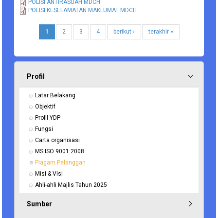
POLISI ANTIRASUAH MDCH
POLISI KESELAMATAN MAKLUMAT MDCH
1
2
3
4
berikut ›
terakhir »
Profil
Latar Belakang
Objektif
Profil YDP
Fungsi
Carta organisasi
MS ISO 9001:2008
Piagam Pelanggan
Misi & Visi
Ahli-ahli Majlis Tahun 2025
Sumber