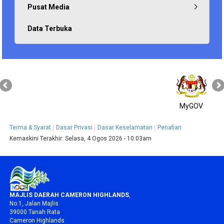
Pusat Media
Data Terbuka
MyGOV
Terma & Syarat
Dasar Privasi
Dasar Keselamatan
Penafian
Kemaskini Terakhir:
Selasa, 4 Ogos 2026 - 10:03am
MAJLIS DAERAH CAMERON HIGHLANDS
,
No.1, Jalan Majlis
39000 Tanah Rata
Cameron Highlands