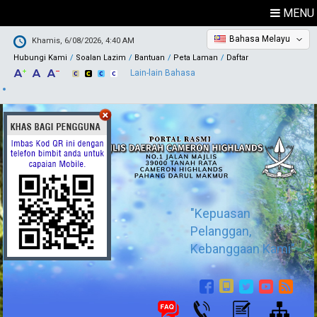
MENU
Bahasa Melayu
Khamis, 6/08/2026, 4:40 AM
Hubungi Kami
Soalan Lazim
Bantuan
Peta Laman
Daftar
Lain-lain Bahasa
"Kepuasan
Pelanggan,
Kebanggaan Kami"