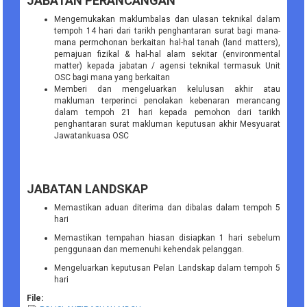
JABATAN PERANCANGAN
Mengemukakan maklumbalas dan ulasan teknikal dalam
tempoh 14 hari dari tarikh penghantaran surat bagi mana-
mana permohonan berkaitan hal-hal tanah (land matters),
pemajuan fizikal & hal-hal alam sekitar (environmental
matter) kepada jabatan / agensi teknikal termasuk Unit
OSC bagi mana yang berkaitan
Memberi dan mengeluarkan kelulusan akhir atau
makluman terperinci penolakan kebenaran merancang
dalam tempoh 21 hari kepada pemohon dari tarikh
penghantaran surat makluman keputusan akhir Mesyuarat
Jawatankuasa OSC
JABATAN LANDSKAP
Memastikan aduan diterima dan dibalas dalam tempoh 5
hari
Memastikan tempahan hiasan disiapkan 1 hari sebelum
penggunaan dan memenuhi kehendak pelanggan.
Mengeluarkan keputusan Pelan Landskap dalam tempoh 5
hari
File: