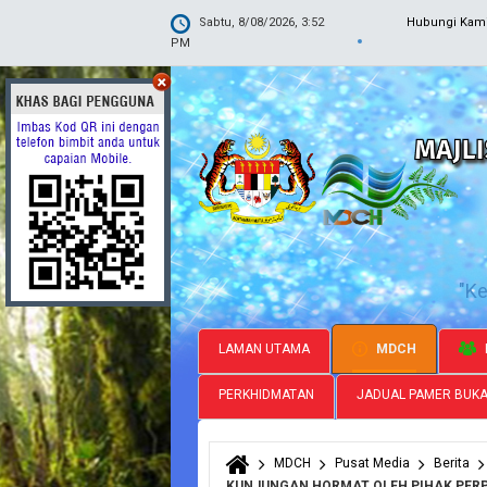
Sabtu, 8/08/2026, 3:52
Hubungi Kam
PM
"K
LAMAN UTAMA
MDCH
PERKHIDMATAN
JADUAL PAMER BUK
MDCH
Pusat Media
Berita
Anda di sini
KUNJUNGAN HORMAT OLEH PIHAK PER