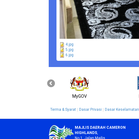
4.jpg
5.jpg
6.jpg
MyGOV
Terma & Syarat
Dasar Privasi
Dasar Keselamatan
MAJLIS DAERAH CAMERON
HIGHLANDS
,
No.1, Jalan Majlis