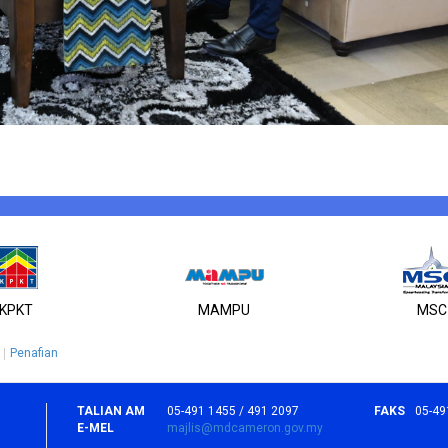
KPKT
MAMPU
MSC
Penafian
TALIAN AM
05-491 1455 / 491 2097
FAKS
05-49
E-MEL
majlis@mdcameron.gov.my