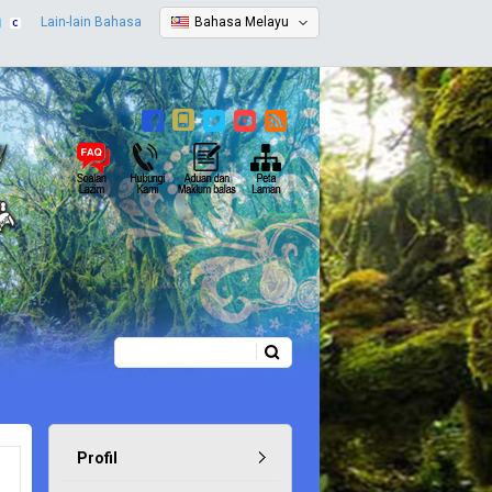
Lain-lain Bahasa
Bahasa Melayu
Carian
Borang carian
Profil