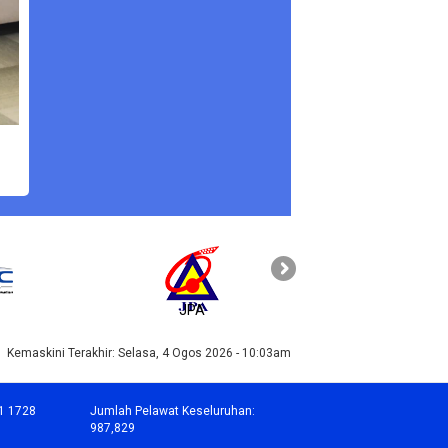
JPA
PAHANG
Kemaskini Terakhir:
Selasa, 4 Ogos 2026 - 10:03am
1 1728
Jumlah Pelawat Keseluruhan:
987,829