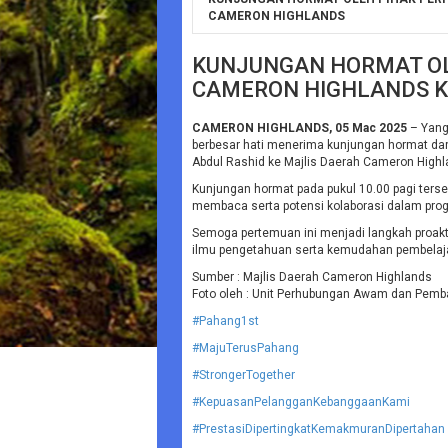
CAMERON HIGHLANDS
KUNJUNGAN HORMAT O
CAMERON HIGHLANDS K
CAMERON HIGHLANDS, 05 Mac 2025
– Yang
berbesar hati menerima kunjungan hormat da
Abdul Rashid ke Majlis Daerah Cameron Highla
Kunjungan hormat pada pukul 10.00 pagi ters
membaca serta potensi kolaborasi dalam prog
Semoga pertemuan ini menjadi langkah proak
ilmu pengetahuan serta kemudahan pembelaja
Sumber : Majlis Daerah Cameron Highlands
Foto oleh : Unit Perhubungan Awam dan Pem
#Pahang1st
#MajuTerusPahang
#StrongerTogether
#KepuasanPelangganKebanggaanKami
#PrestasiDipertingkatKemakmuranDipertahan