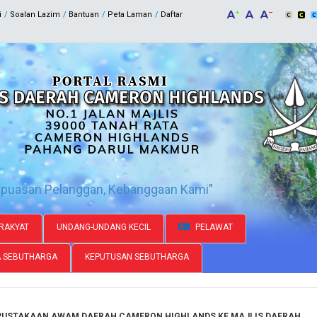
i
Soalan Lazim
Bantuan
Peta Laman
Daftar
epuasan Pelanggan, Kebanggaan Kami"
RAKYAT
UNDANG-UNDANG KECIL
PELAWAT
A SEBUTHARGA
KEPUTUSAN SEBUTHARGA
PUSTAKAAN AWAM DAERAH CAMERON HIGHLANDS KE MAJLIS DAERAH