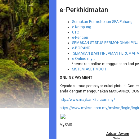
e-Perkhidmatan
Semakan Permohonan SPA Pahang
e-Kampung
UTC
e-Pencen
SEMAKAN STATUS PERMOHONAN PIN
e-BORANG
SEMAKAN BAKI PINJAMAN PERUMAH
e-Online myid
*semakan online menggunakan kad p
SISTEM ASET MDCH
ONLINE PAYMENT
Kepada semua pembayar cukai pintu di Camer
anda dengan menggunakan MAYBANK2U.COM 
http://www.maybank2u.com.my/
https://www.mybsn.com.my/mybsn/login/logi
MySMS
Aduan Awam