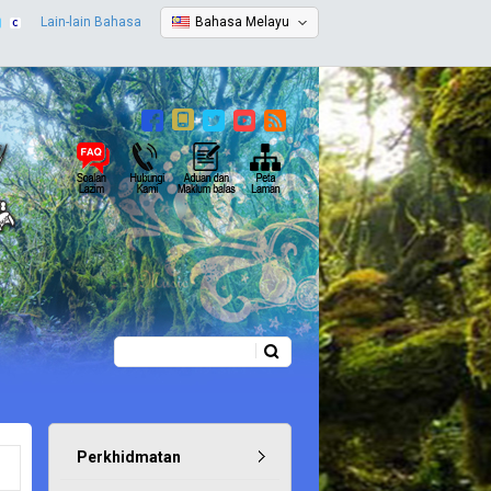
Lain-lain Bahasa
Bahasa Melayu
Carian
Borang carian
Perkhidmatan