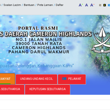
i
Soalan Lazim
Bantuan
Peta Laman
Daftar
epuasan Pelanggan, Kebanggaan Kami"
RAKYAT
UNDANG-UNDANG KECIL
PELAWAT
A SEBUTHARGA
KEPUTUSAN SEBUTHARGA