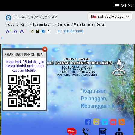
MENU
Bahasa Melayu
Khamis, 6/08/2026, 2:09 AM
Hubungi Kami
Soalan Lazim
Bantuan
Peta Laman
Daftar
Lain-lain Bahasa
"Kepuasan
Pelanggan,
Kebanggaan Kami"