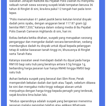
Siasatan Jenayah Narkotik Ibu Pejabat Polis Daerah itu menyerbu
sebuah rumah sewa seorang suspek lelaki tempatan berusia 36
tahun di Ringlet di sini, kira-kira pukul 12 tengah hari pada Isnin
lepas.
“Polis menemukan 61 paket pastik berisi ketulan kristal disyaki
dadah jenis syabu, dengan anggaran berat 117.87 gram (g)
bernilai RM17,550,” katanya dalam sidang media di Ibu Pejabat
Polis Daerah Cameron Highlands di sini, hari ini.
Beliau berkata ketika ditahan, suspek yang merupakan seorang
penganggur dan mengedar dadah secara bersendirian, sedang
membungkus dadah itu disyaki untuk dijual kepada pelanggan
tetap di sekitar kawasan tanah tinggi ini, khususnya di Ringlet
serta Tanah Rata.
Katanya siasatan awal mendapati dadah itu dijual pada harga
RM100 bagi satu tiub yang beratnya antara 0.5g hingga 1g,
berbanding harga pasaran luar hanya RM40 hingga RM50 bagi
satu tiub.
Ashari berkata suspek yang berasal dari Slim River, Perak
memperoleh bekalan dadah dari Ipoh atau Tapah, sebelum dibawa
ke sini dan mengakui risiko tinggi sebagai alasan untuk
menjualnya dengan harga tinggi kepada penagih yang terdesak,
sejak kira-kira lima bulan lalu.
“Modus operandinya adalah suspek yang beroperasi menerima
pesanan melalui panggilan telefon atau aplikasi Whatsapp