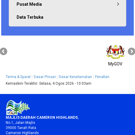
Pusat Media
Data Terbuka
MyGOV
Terma & Syarat
Dasar Privasi
Dasar Keselamatan
Penafian
Kemaskini Terakhir:
Selasa, 4 Ogos 2026 - 10:03am
MAJLIS DAERAH CAMERON HIGHLANDS
,
No.1, Jalan Majlis
39000 Tanah Rata
Cameron Highlands