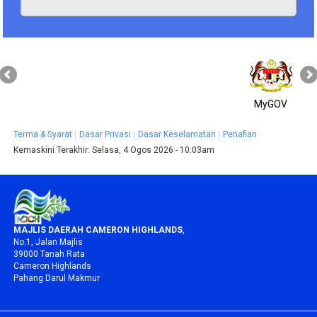
MyGOV
Terma & Syarat
Dasar Privasi
Dasar Keselamatan
Penafian
Kemaskini Terakhir:
Selasa, 4 Ogos 2026 - 10:03am
MAJLIS DAERAH CAMERON HIGHLANDS
,
No.1, Jalan Majlis
39000 Tanah Rata
Cameron Highlands
Pahang Darul Makmur