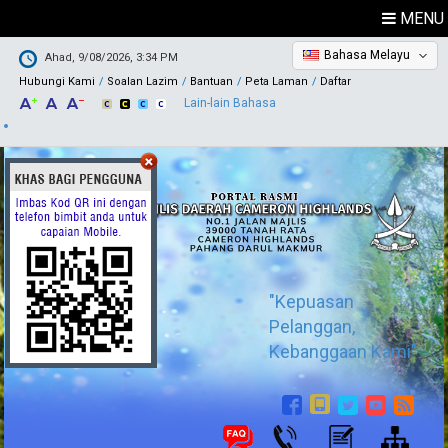
MENU
Bahasa Melayu
Ahad, 9/08/2026, 3:34 PM
Hubungi Kami
Soalan Lazim
Bantuan
Peta Laman
Daftar
Lain-lain Bahasa
"Kepuasan
Pelanggan,
Kebanggaan Kami"