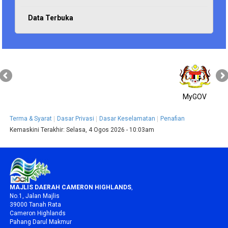
Data Terbuka
MyGOV
Terma & Syarat
Dasar Privasi
Dasar Keselamatan
Penafian
Kemaskini Terakhir:
Selasa, 4 Ogos 2026 - 10:03am
MAJLIS DAERAH CAMERON HIGHLANDS
,
No.1, Jalan Majlis
39000 Tanah Rata
Cameron Highlands
Pahang Darul Makmur