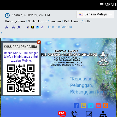
MENU
Bahasa Melayu
Khamis, 6/08/2026, 2:51 PM
Hubungi Kami
Soalan Lazim
Bantuan
Peta Laman
Daftar
Lain-lain Bahasa
"Kepuasan
Pelanggan,
Kebanggaan Kami"