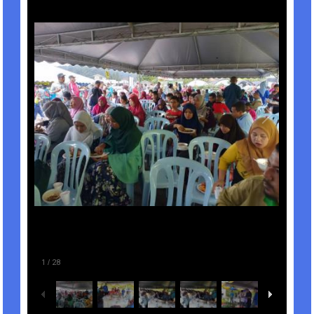
1
/
28