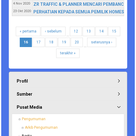
4 Nov 2020
ZR TRAFFIC & PLANNER MENCARI PEMBANCI/EN
23 Okt 2020
PERHATIAN KEPADA SEMUA PEMILIK HOMESTAY 
« pertama
‹ sebelum
12
13
14
15
…
16
17
18
19
20
seterusnya ›
…
terakhir »
Profil
Sumber
Pusat Media
Pengumuman
Arkib Pengumuman