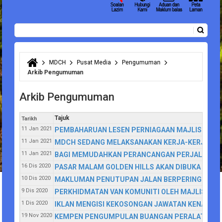
Carian
Borang carian
MDCH
Pusat Media
Pengumuman
Anda di sini
Arkib Pengumuman
Arkib Pengumuman
Tajuk
Tarikh
11 Jan 2021
PEMBAHARUAN LESEN PERNIAGAAN MAJLIS DAER
11 Jan 2021
MDCH SEDANG MELAKSANAKAN KERJA-KERJA NA
11 Jan 2021
BAGI MEMUDAHKAN PERANCANGAN PERJALANAN D
16 Dis 2020
PASAR MALAM GOLDEN HILLS AKAN DIBUKA SETI
10 Dis 2020
MAKLUMAN PENUTUPAN JALAN BERPERINGKAT BA
9 Dis 2020
PERKHIDMATAN VAN KOMUNITI OLEH MAJLIS DA
1 Dis 2020
IKLAN MENGISI KEKOSONGAN JAWATAN KENAIKA
19 Nov 2020
KEMPEN PENGUMPULAN BUANGAN PERALATAN EL