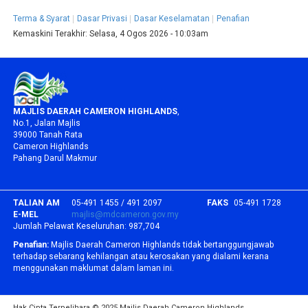
Terma & Syarat
Dasar Privasi
Dasar Keselamatan
Penafian
Kemaskini Terakhir:
Selasa, 4 Ogos 2026 - 10:03am
MAJLIS DAERAH CAMERON HIGHLANDS
,
No.1, Jalan Majlis
39000 Tanah Rata
Cameron Highlands
Pahang Darul Makmur
TALIAN AM
05-491 1455 / 491 2097
FAKS
05-491 1728
E-MEL
majlis@mdcameron.gov.my
Jumlah Pelawat Keseluruhan:
987,704
Penafian:
Majlis Daerah Cameron Highlands tidak bertanggungjawab
terhadap sebarang kehilangan atau kerosakan yang dialami kerana
menggunakan maklumat dalam laman ini.
Hak Cipta Terpelihara © 2025 Majlis Daerah Cameron Highlands