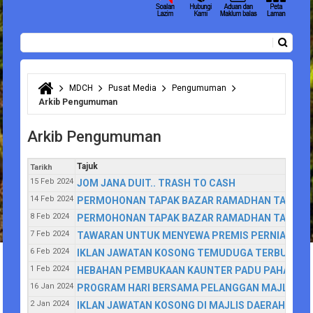
Carian
Borang carian
MDCH
Pusat Media
Pengumuman
Anda di sini
Arkib Pengumuman
Arkib Pengumuman
Tajuk
Tarikh
15 Feb 2024
JOM JANA DUIT.. TRASH TO CASH
14 Feb 2024
PERMOHONAN TAPAK BAZAR RAMADHAN TAHUN 20
8 Feb 2024
PERMOHONAN TAPAK BAZAR RAMADHAN TAHUN 20
7 Feb 2024
TAWARAN UNTUK MENYEWA PREMIS PERNIAGAAN 
6 Feb 2024
IKLAN JAWATAN KOSONG TEMUDUGA TERBUKA JA
1 Feb 2024
HEBAHAN PEMBUKAAN KAUNTER PADU PAHANG DI
16 Jan 2024
PROGRAM HARI BERSAMA PELANGGAN MAJLIS DA
2 Jan 2024
IKLAN JAWATAN KOSONG DI MAJLIS DAERAH CA