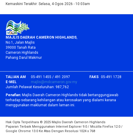
Kemaskini Terakhir:
Selasa, 4 Ogos 2026 - 10:03am
MAJLIS DAERAH CAMERON HIGHLANDS
,
No.1, Jalan Majlis
39000 Tanah Rata
Cameron Highlands
Pahang Darul Makmur
TALIAN AM
05-491 1455 / 491 2097
FAKS
05-491 1728
E-MEL
majlis@mdcameron.gov.my
Jumlah Pelawat Keseluruhan:
987,762
Penafian:
Majlis Daerah Cameron Highlands tidak bertanggungjawab
terhadap sebarang kehilangan atau kerosakan yang dialami kerana
menggunakan maklumat dalam laman ini.
Hak Cipta Terpelihara © 2025 Majlis Daerah Cameron Highlands
Paparan Terbaik Menggunakan Internet Explorer 9.0 / Mozilla Firefox 12.0 /
Google Chrome 13.0 Ke Atas Dengan Resolusi 1024 x 768