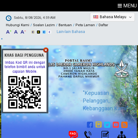
MENU
Bahasa Melayu
Sabtu, 8/08/2026, 4:59 AM
Hubungi Kami
Soalan Lazim
Bantuan
Peta Laman
Daftar
Lain-lain Bahasa
"Kepuasan
Pelanggan,
Kebanggaan Kami"