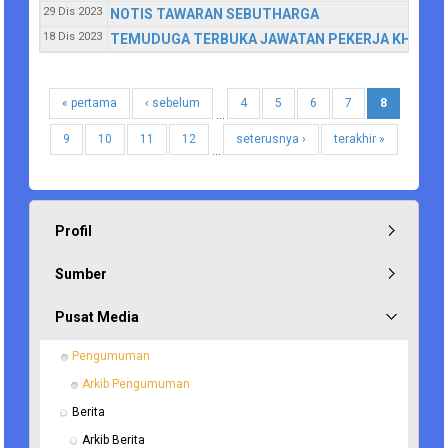
29 Dis 2023
NOTIS TAWARAN SEBUTHARGA
18 Dis 2023
TEMUDUGA TERBUKA JAWATAN PEKERJA KHIDMAT
« pertama
‹ sebelum
4
5
6
7
8
…
9
10
11
12
seterusnya ›
terakhir »
…
Profil
Sumber
Pusat Media
Pengumuman
Arkib Pengumuman
Berita
Arkib Berita