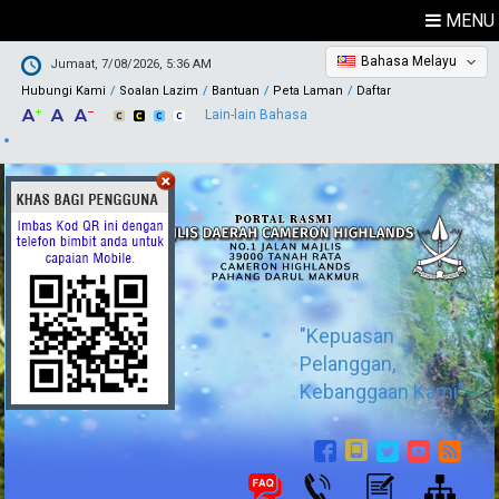
MENU
Bahasa Melayu
Jumaat, 7/08/2026, 5:36 AM
Hubungi Kami
Soalan Lazim
Bantuan
Peta Laman
Daftar
Lain-lain Bahasa
"Kepuasan
Pelanggan,
Kebanggaan Kami"