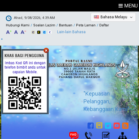
MENU
Bahasa Melayu
Ahad, 9/08/2026, 4:39 AM
Hubungi Kami
Soalan Lazim
Bantuan
Peta Laman
Daftar
Lain-lain Bahasa
"Kepuasan
Pelanggan,
Kebanggaan Kami"