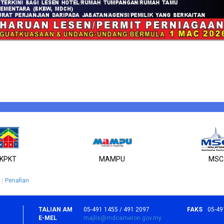
KPKT
MAMPU
MSC
Penafian
TALIAN AM
05-491 1455 / 491 2097
FAKS
05-49
E-MEL
majlis@mdcameron.gov.my