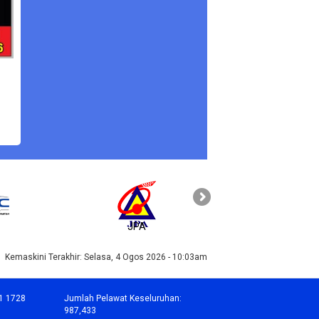
JPA
PAHANG
Kemaskini Terakhir:
Selasa, 4 Ogos 2026 - 10:03am
1 1728
Jumlah Pelawat Keseluruhan:
987,433