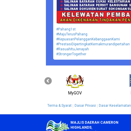
#Pahang1st
#MajuTerusPahang
#KepuasanPelangganKebanggaanKami
#PrestasiDipertingkatKemakmurandipertahan
#RasuahItuJenayah
#StrongerTogether
MyGOV
Terma & Syarat
Dasar Privasi
Dasar Keselamatan
MAJLIS DAERAH CAMERON
HIGHLANDS
,