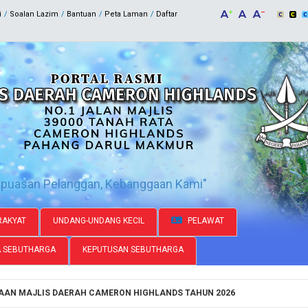
i
Soalan Lazim
Bantuan
Peta Laman
Daftar
epuasan Pelanggan, Kebanggaan Kami"
AKYAT
UNDANG-UNDANG KECIL
PELAWAT
A SEBUTHARGA
KEPUTUSAN SEBUTHARGA
AAN MAJLIS DAERAH CAMERON HIGHLANDS TAHUN 2026