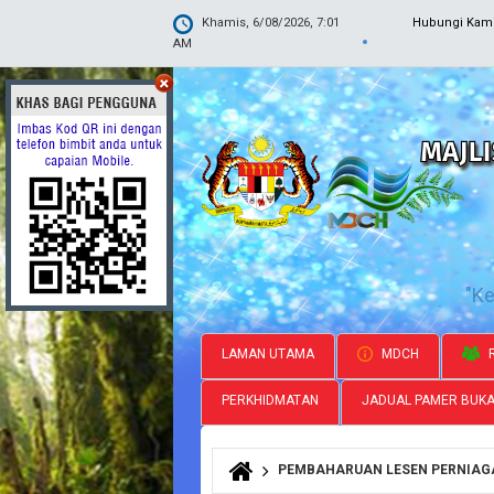
Khamis, 6/08/2026, 7:01
Hubungi Kam
AM
"K
LAMAN UTAMA
MDCH
R
PERKHIDMATAN
JADUAL PAMER BUK
PEMBAHARUAN LESEN PERNIAG
Anda di sini