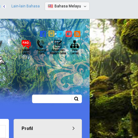
Lain-lain Bahasa
Bahasa Melayu
Carian
Borang carian
Profil