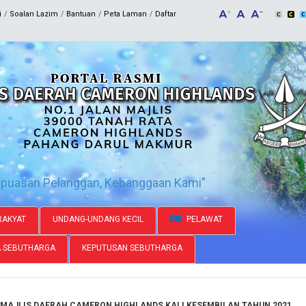
i
Soalan Lazim
Bantuan
Peta Laman
Daftar
epuasan Pelanggan, Kebanggaan Kami"
AKYAT
UNDANG-UNDANG KECIL
PELAWAT
A SEBUTHARGA
KEPUTUSAN SEBUTHARGA
AJLIS DAERAH CAMERON HIGHLANDS KALI KESEMBILAN TAHUN 2021