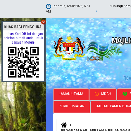
Khamis, 6/08/2026, 5:54
Hubungi Kam
AM
"K
LAMAN UTAMA
MDCH
R
PERKHIDMATAN
JADUAL PAMER BUK
Anda di sini
PROGRAM HARI BERSAMA PELANGGAN M