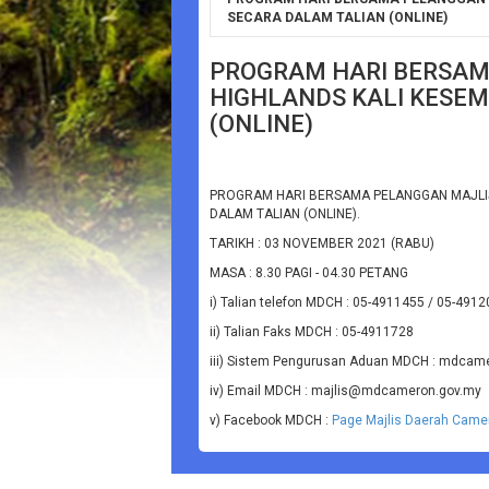
SECARA DALAM TALIAN (ONLINE)
PROGRAM HARI BERSAM
HIGHLANDS KALI KESEM
(ONLINE)
PROGRAM HARI BERSAMA PELANGGAN MAJLIS
DALAM TALIAN (ONLINE).
TARIKH : 03 NOVEMBER 2021 (RABU)
MASA : 8.30 PAGI - 04.30 PETANG
i) Talian telefon MDCH : 05-4911455 / 05-491
ii) Talian Faks MDCH : 05-4911728
iii) Sistem Pengurusan Aduan MDCH : mdcam
iv) Email MDCH : majlis@mdcameron.gov.my
v) Facebook MDCH :
Page Majlis Daerah Came