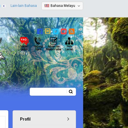
Lain-lain Bahasa
Bahasa Melayu
Carian
Borang carian
Profil