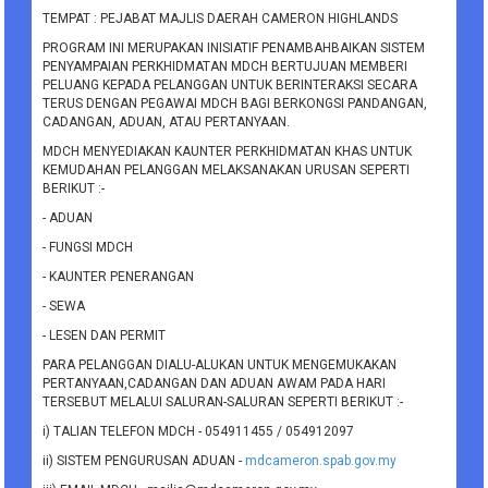
TEMPAT : PEJABAT MAJLIS DAERAH CAMERON HIGHLANDS
PROGRAM INI MERUPAKAN INISIATIF PENAMBAHBAIKAN SISTEM
PENYAMPAIAN PERKHIDMATAN MDCH BERTUJUAN MEMBERI
PELUANG KEPADA PELANGGAN UNTUK BERINTERAKSI SECARA
TERUS DENGAN PEGAWAI MDCH BAGI BERKONGSI PANDANGAN,
CADANGAN, ADUAN, ATAU PERTANYAAN.
MDCH MENYEDIAKAN KAUNTER PERKHIDMATAN KHAS UNTUK
KEMUDAHAN PELANGGAN MELAKSANAKAN URUSAN SEPERTI
BERIKUT :-
- ADUAN
- FUNGSI MDCH
- KAUNTER PENERANGAN
- SEWA
- LESEN DAN PERMIT
PARA PELANGGAN DIALU-ALUKAN UNTUK MENGEMUKAKAN
PERTANYAAN,CADANGAN DAN ADUAN AWAM PADA HARI
TERSEBUT MELALUI SALURAN-SALURAN SEPERTI BERIKUT :-
i) TALIAN TELEFON MDCH - 054911455 / 054912097
ii) SISTEM PENGURUSAN ADUAN -
mdcameron.spab.gov.my