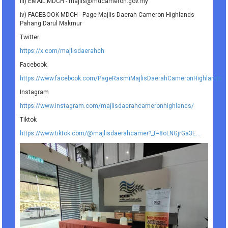
iii) EMAIL MDCH - majlis@mdcameron.gov.my
iv) FACEBOOK MDCH - Page Majlis Daerah Cameron Highlands
Pahang Darul Makmur
Twitter
https://x.com/majlisdaerahch
Facebook
https://www.facebook.com/PageRasmiMajlisDaerahCameronHighlands
Instagram
https://www.instagram.com/majlisdaerahcameronhighlands/
Tiktok
https://www.tiktok.com/@majlisdaerahcamer?_t=8oLNGjrGa3E...