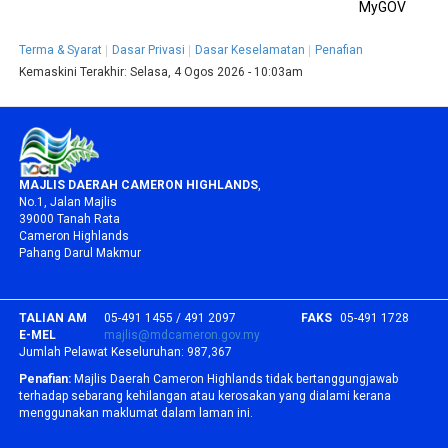
MyGOV
Terma & Syarat
Dasar Privasi
Dasar Keselamatan
Penafian
Kemaskini Terakhir:
Selasa, 4 Ogos 2026 - 10:03am
MAJLIS DAERAH CAMERON HIGHLANDS
,
No.1, Jalan Majlis
39000 Tanah Rata
Cameron Highlands
Pahang Darul Makmur
TALIAN AM
05-491 1455 / 491 2097
FAKS
05-491 1728
E-MEL
majlis@mdcameron.gov.my
Jumlah Pelawat Keseluruhan:
987,367
Penafian:
Majlis Daerah Cameron Highlands tidak bertanggungjawab
terhadap sebarang kehilangan atau kerosakan yang dialami kerana
menggunakan maklumat dalam laman ini.