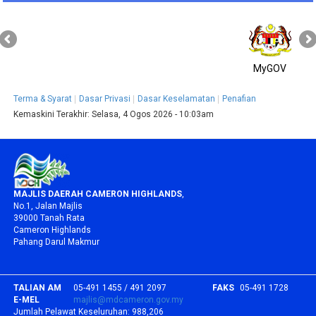
MyGOV
Terma & Syarat
Dasar Privasi
Dasar Keselamatan
Penafian
Kemaskini Terakhir:
Selasa, 4 Ogos 2026 - 10:03am
MAJLIS DAERAH CAMERON HIGHLANDS
,
No.1, Jalan Majlis
39000 Tanah Rata
Cameron Highlands
Pahang Darul Makmur
TALIAN AM
05-491 1455 / 491 2097
FAKS
05-491 1728
E-MEL
majlis@mdcameron.gov.my
Jumlah Pelawat Keseluruhan:
988,206