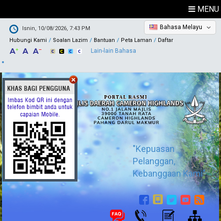
MENU
Bahasa Melayu
Isnin, 10/08/2026, 7:43 PM
Hubungi Kami
Soalan Lazim
Bantuan
Peta Laman
Daftar
Lain-lain Bahasa
"Kepuasan
Pelanggan,
Kebanggaan Kami"