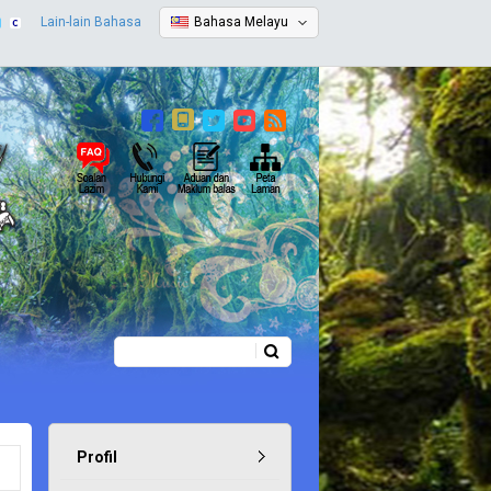
Lain-lain Bahasa
Bahasa Melayu
Carian
Borang carian
Profil