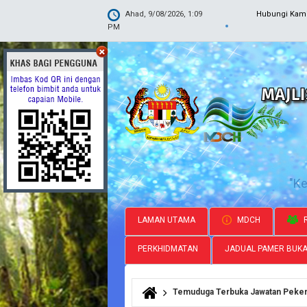
Ahad, 9/08/2026, 1:09
Hubungi Kam
PM
"K
LAMAN UTAMA
MDCH
R
PERKHIDMATAN
JADUAL PAMER BUK
Temuduga Terbuka Jawatan Pekerj
Anda di sini