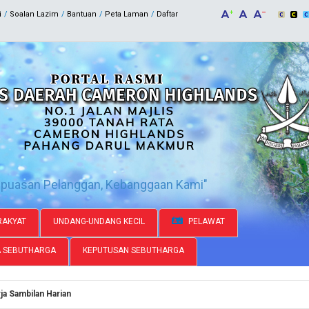
i
Soalan Lazim
Bantuan
Peta Laman
Daftar
epuasan Pelanggan, Kebanggaan Kami"
AKYAT
UNDANG-UNDANG KECIL
PELAWAT
A SEBUTHARGA
KEPUTUSAN SEBUTHARGA
a Sambilan Harian