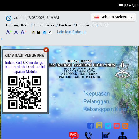
MENU
Bahasa Melayu
Jumaat, 7/08/2026, 5:19 AM
Hubungi Kami
Soalan Lazim
Bantuan
Peta Laman
Daftar
Lain-lain Bahasa
"Kepuasan
Pelanggan,
Kebanggaan Kami"